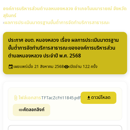
องค์การบริหารส่วนตำบลหนองหลวง
อำเภอโนนนารายณ์ จังหวัด
สุรินทร์
›
ผลการประเมินมาตรฐานขั้นต่ำการจัดทำบริการสาธารณะ
ประกาศ อบต. หนองหลวง เรื่อง ผลการประเมินมาตรฐาน
ขั้นต่ำการจัดทำบริการสาธารณะขององค์การบริหารส่วน
ตำบลหนองหลวง ประจำปี พ.ศ. 2568
เผยแพร่เมื่อ 21 สิงหาคม 2568
เปิดอ่าน 122 ครั้ง
event
visibility
ไฟล์เอกสาร
ดาวน์โหลด
TFTacZcFri11845.pdf
attach_file
file_download
คัดลอกลิงก์
link