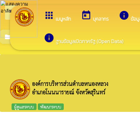
arrow_back_ios
กลับเมนูหลัก
apps
today
info
เมนูหลัก
บุคลากร
ข้อม
info
แผนการใช้จ่ายงบประมาณประจำปี
folder
ฐานข้อมูลเปิดภาครัฐ (Open Data)
องค์การบริหารส่วนตำบลหนองหลวง
อำเภอโนนนารายณ์ จังหวัดสุรินทร์
ผู้ดูแลระบบ
พัฒนาระบบ