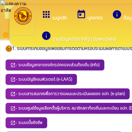
arrow_back_ios
ยินดีต้อน
กลับเมนูหลัก
apps
today
info
เมนูหลัก
บุคลากร
ข้อม
info
ระบบสารสนเทศสนับสนุนการบริหารจัดการ ขององค์กรปกครองส่
info
ฐานข้อมูลเปิดภาครัฐ (Open Data)
1. ระบบการเก็บข้อมูลเพื่อใช้ในการติดตามหรือประเมินผลการดำเนิ
- ระบบข้อมูลกลางองค์กรปกครองส่วนท้องถิ่น (info)
open_in_new
- ระบบบัญชีคอมพิวเตอร์ (e-LAAS)
open_in_new
- ระบบสารสนเทศเพื่อการวางแผนและประเมินผลของ อปท. (e-plan)
open_in_new
- ระบบศูนย์ข้อมูลเลือกตั้งผู้บริหาร สมาชิกสภาท้องถิ่นและทะเบียน อปท. (
open_in_new
- ระบบเบี้ยยังชีพ
open_in_new